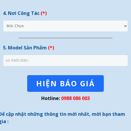
4. Nơi Công Tác
(*)
5. Model Sản Phẩm
(*)
HIỆN BÁO GIÁ
Hotline:
0988 086 003
Để cập nhật những thông tin mới nhất, mời bạn tham
gia :