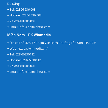
Đà Nẵng.
♦ Tel:
02366.536.003.
♦ Hotline:
02366.536.003
♦ Zalo:
0988 086 003
♦ Email:
Info@haiminhtsc.com
Miền Nam - PK Winmedic
♦ Địa chỉ: Số 324/17 Phạm Văn Bạch,Phường Tân Sơn, TP. HCM
♦ Web:
https://winmedic.vn/
♦ Tel:
028.66830112
♦ Hotline:
028.66830112
♦ Zalo:
0988 086 003
♦ Email:
Info@haiminhtsc.com