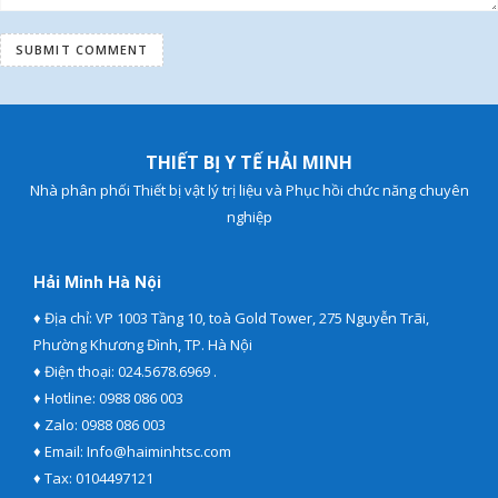
SUBMIT COMMENT
THIẾT BỊ Y TẾ HẢI MINH
Nhà phân phối Thiết bị vật lý trị liệu và Phục hồi chức năng chuyên
nghiệp
Hải Minh Hà Nội
♦ Địa chỉ: VP 1003 Tầng 10, toà Gold Tower, 275 Nguyễn Trãi,
Phường Khương Đình, TP. Hà Nội
♦ Điện thoại:
024.5678.6969 .
♦ Hotline:
0988 086 003
♦ Zalo:
0988 086 003
♦ Email:
Info@haiminhtsc.com
♦ Tax: 0104497121