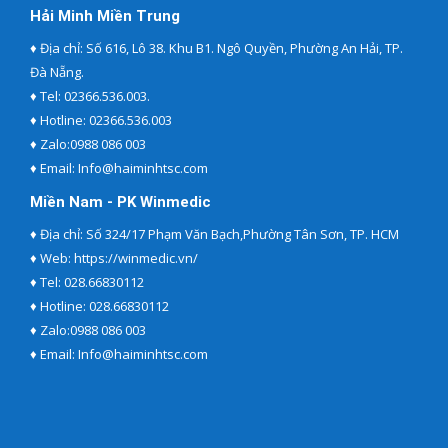
Hải Minh Miền Trung
♦ Địa chỉ: Số 616, Lô 38. Khu B1. Ngô Quyền, Phường An Hải, TP.
Đà Nẵng.
♦ Tel:
02366.536.003.
♦ Hotline:
02366.536.003
♦ Zalo:
0988 086 003
♦ Email:
Info@haiminhtsc.com
Miền Nam - PK Winmedic
♦ Địa chỉ: Số 324/17 Phạm Văn Bạch,Phường Tân Sơn, TP. HCM
♦ Web:
https://winmedic.vn/
♦ Tel:
028.66830112
♦ Hotline:
028.66830112
♦ Zalo:
0988 086 003
♦ Email:
Info@haiminhtsc.com