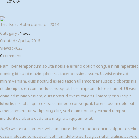
2016-04
The Best Bathrooms of 2014
Category :
News
Created :
April 4, 2016
Views :
4623
0
comments
Nam liber tempor cum soluta nobis eleifend option congue nihil imperdiet
doming id quod mazim placerat facer possim assum. Ut wisi enim ad
minim veniam, quis nostrud exerci tation ullamcorper suscipit lobortis nisl
ut aliquip ex ea commodo consequat. Lorem ipsum dolor sit amet. Ut wisi
enim ad minim veniam, quis nostrud exerci tation ullamcorper suscipit
lobortis nisl ut aliquip ex ea commodo consequat. Lorem ipsum dolor sit
amet, consetetur sadipscing elitr, sed diam nonumy eirmod tempor
invidunt ut labore et dolore magna aliquyam erat.
Hello
wrote:
Duis autem vel eum iriure dolor in hendrerit in vulputate velit
esse molestie consequat, vel illum dolore eu feugiat nulla facilisis at vero